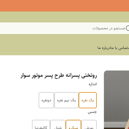
جستجو در محصولات
تماس با ما
درباره ما
روتختی پسرانه طرح پسر موتور سوار
اندازه
یک نفره
یک نیم نفره
دونفره
جنس
پورش
میکرو
شنل
کالیفرنیا