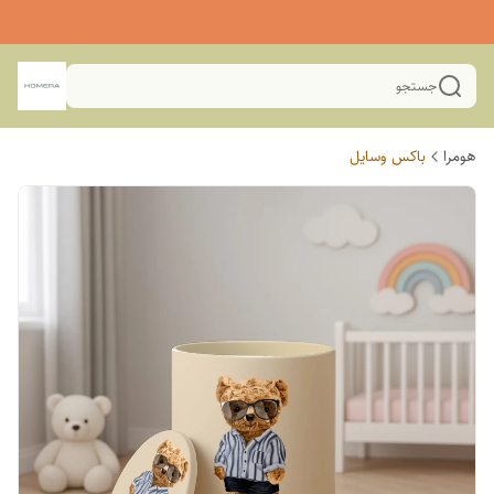
جستجو
هومرا
باکس وسایل