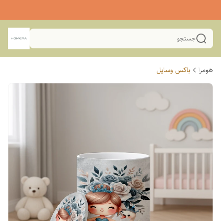
جستجو
هومرا
باکس وسایل