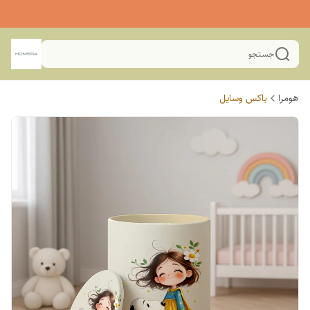
جستجو
هومرا
باکس وسایل