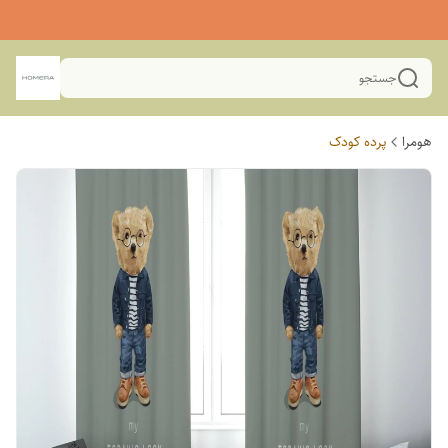
جستجو
هومرا
پرده کودک