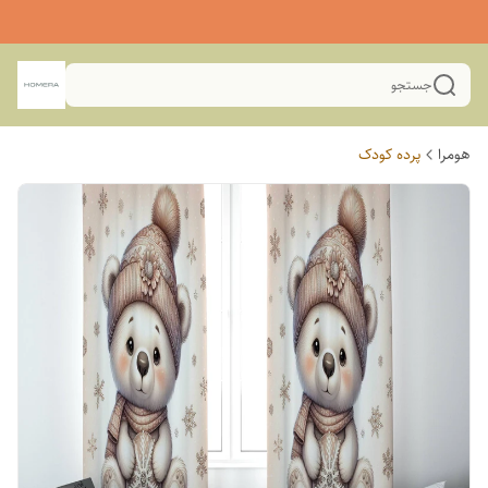
جستجو
هومرا
پرده کودک