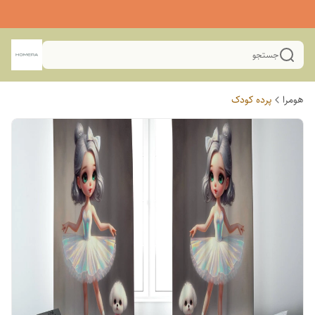
جستجو
هومرا
پرده کودک