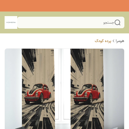
جستجو
هومرا
پرده کودک