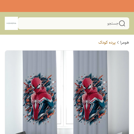
جستجو
هومرا
پرده کودک