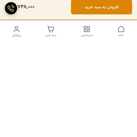
13,738,000
افزودن به سبد خرید
خانه
دسته‌بندی
سبد خرید
پروفایل
دسترسی سریع
تماس با ما
سیاست حریم خصوصی
درباره ما
کانال طرح های غیر ژورنال و ژورنال بله