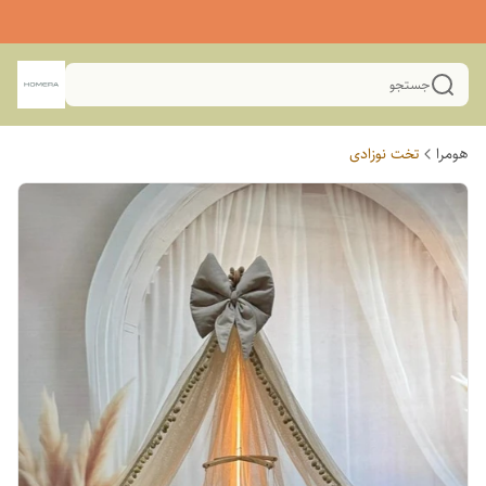
جستجو
هومرا
تخت نوزادی