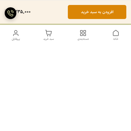
2,235,000
افزودن به سبد خرید
خانه
دسته‌بندی
سبد خرید
پروفایل
دسترسی سریع
تماس با ما
سیاست حریم خصوصی
درباره ما
کانال طرح های غیر ژورنال و ژورنال بله