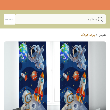
جستجو
هومرا
پرده کودک