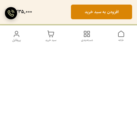
2,235,000
افزودن به سبد خرید
خانه
دسته‌بندی
سبد خرید
پروفایل
دسترسی سریع
تماس با ما
سیاست حریم خصوصی
درباره ما
کانال طرح های غیر ژورنال و ژورنال بله