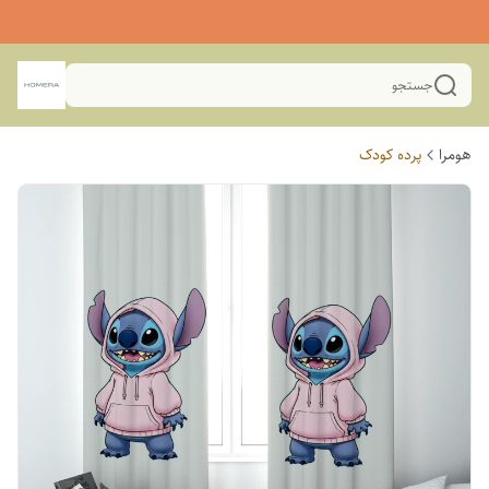
جستجو
هومرا
پرده کودک