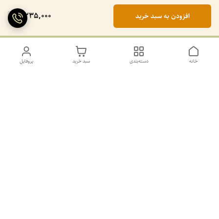
2,235,000
افزودن به سبد خرید
خانه
دسته‌بندی
سبد خرید
پروفایل
دسترسی سریع
تماس با ما
سیاست حریم خصوصی
درباره ما
کانال طرح های غیر ژورنال و ژورنال بله