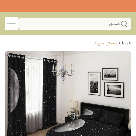
جستجو
هومرا
روتختی اسپرت