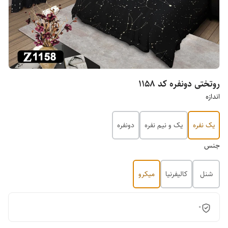
روتختی دونفره کد 1158
اندازه
یک نفره
یک و نیم نفره
دونفره
جنس
شنل
کالیفرنیا
میکرو
0