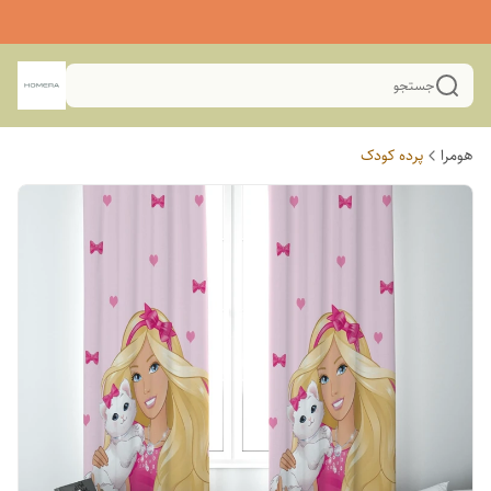
جستجو
هومرا
پرده کودک