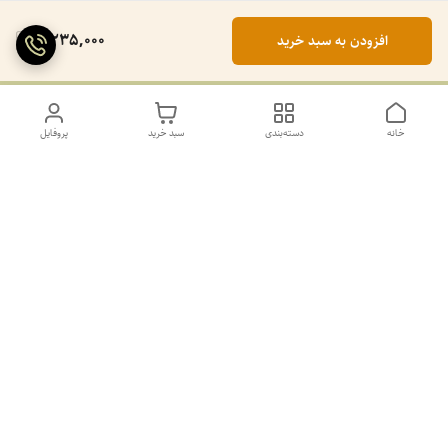
2,235,000
افزودن به سبد خرید
خانه
دسته‌بندی
سبد خرید
پروفایل
دسترسی سریع
تماس با ما
سیاست حریم خصوصی
درباره ما
کانال طرح های غیر ژورنال و ژورنال بله