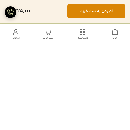
2,235,000
افزودن به سبد خرید
خانه
دسته‌بندی
سبد خرید
پروفایل
دسترسی سریع
تماس با ما
سیاست حریم خصوصی
درباره ما
کانال طرح های غیر ژورنال و ژورنال بله