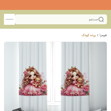
جستجو
هومرا
پرده کودک