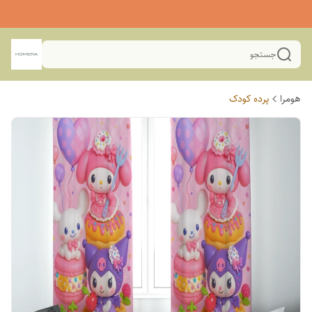
جستجو
هومرا
پرده کودک