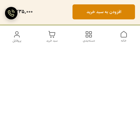
2,235,000
افزودن به سبد خرید
خانه
دسته‌بندی
سبد خرید
پروفایل
دسترسی سریع
تماس با ما
سیاست حریم خصوصی
درباره ما
کانال طرح های غیر ژورنال و ژورنال بله