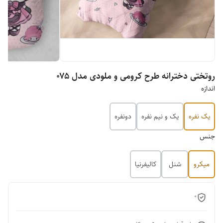
روتختی دخترانه طرح کرومی و ملودی مدل ۰۷۵
اندازه
یک نفره
یک و نیم نفره
دونفره
جنس
میکرو
شنل
کالیفرنیا
0