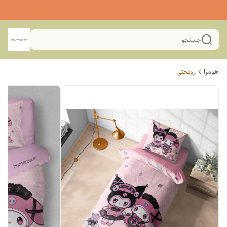
جستجو
هومرا
روتختی