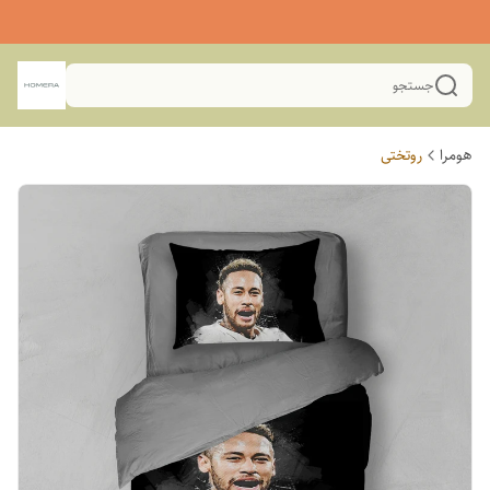
جستجو
هومرا
روتختی