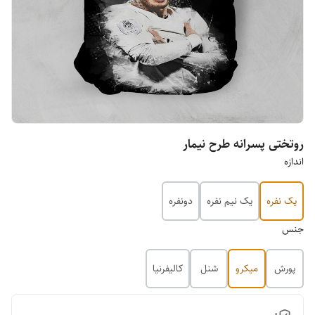
روتختی پسرانه طرح نیمار
اندازه
یک نفره
یک نیم نفره
دونفره
جنس
پورش
میکرو
شنل
کالیفرنیا
0