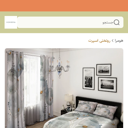
جستجو
هومرا
روتختی اسپرت