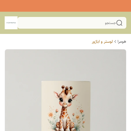
جستجو
هومرا
لوستر و اباژور