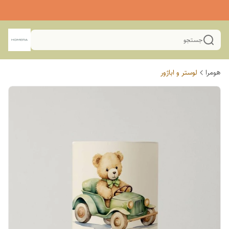
جستجو
هومرا
لوستر و اباژور