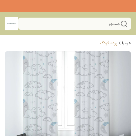
جستجو
هومرا
پرده کودک