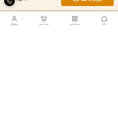
خانه
دسته‌بندی
سبد خرید
پروفایل
دسترسی سریع
تماس با ما
سیاست حریم خصوصی
درباره ما
کانال طرح های غیر ژورنال و ژورنال بله
https://ble.ir/join/AY5dWpXYT2