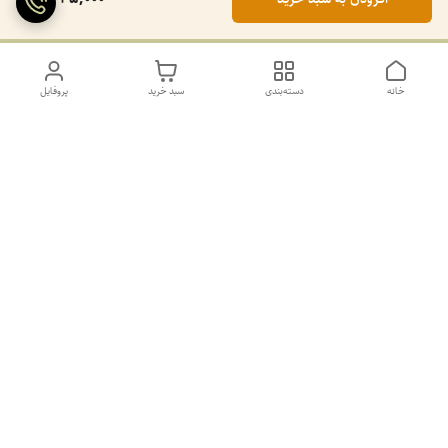
خانه
دسته‌بندی
سبد خرید
پروفایل
دسترسی سریع
تماس با ما
سیاست حریم خصوصی
درباره ما
کانال طرح های غیر ژورنال و ژورنال بله
https://ble.ir/join/AY5dWpXYT2