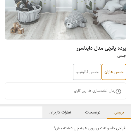
پرده پانچی مدل دایناسور
جنس
جنس هازان
جنس کالیفرنیا
زمان آماده‌سازی
15
روز کاری
بررسی
توضیحات
نظرات کاربران
طراحی دلخواهت رو روی همه چی داشته باش!