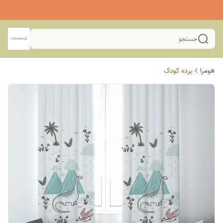
جستجو
هومرا
پرده کودک