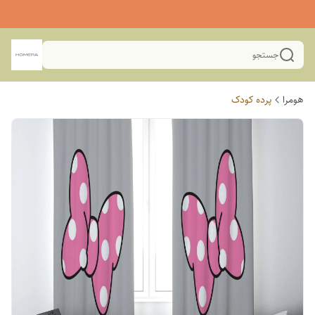
جستجو
هومرا
پرده کودک