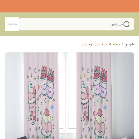
جستجو
هومرا
پرده های جوان نوجوان