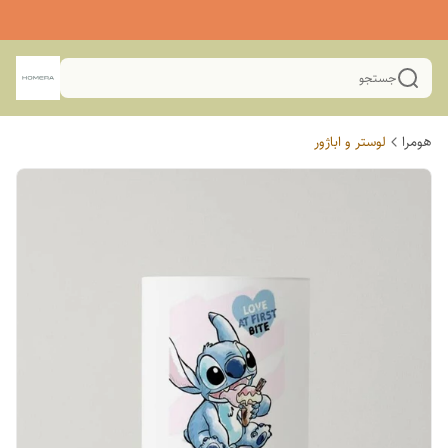
جستجو
هومرا
لوستر و اباژور