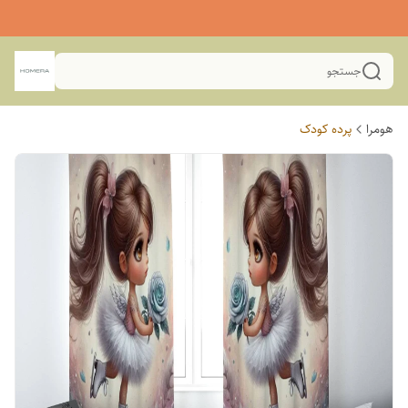
جستجو
هومرا
پرده کودک