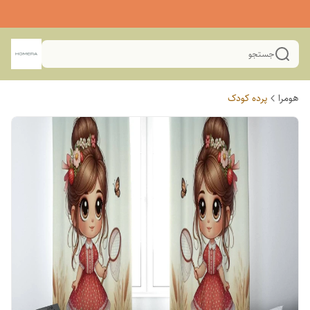
جستجو
هومرا
پرده کودک