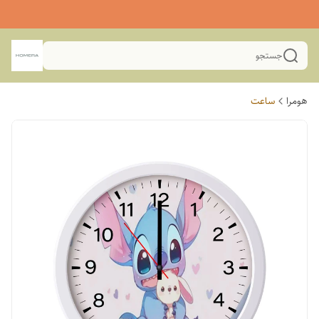
جستجو
هومرا
ساعت