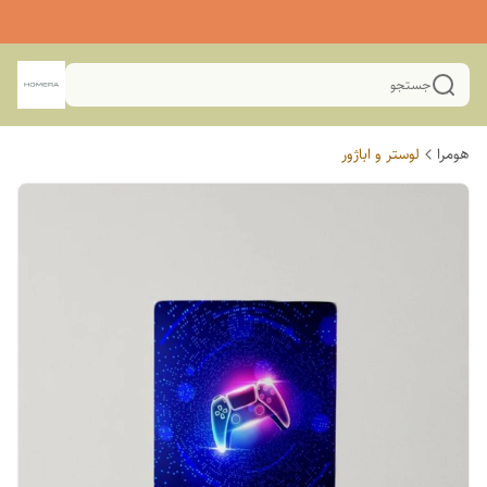
جستجو
هومرا
لوستر و اباژور