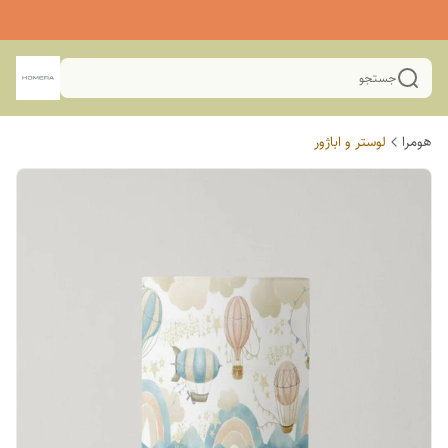
جستجو
هومرا
لوستر و اباژور