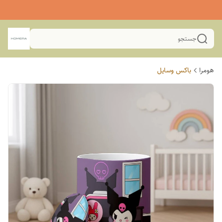
جستجو
هومرا
باکس وسایل