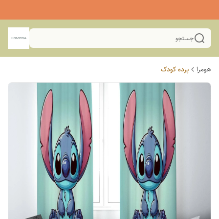
جستجو
هومرا
پرده کودک