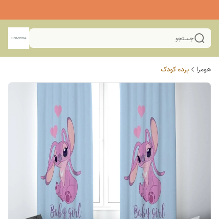
جستجو
هومرا
پرده کودک