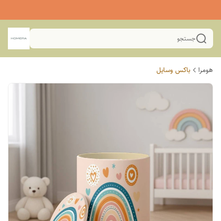
جستجو
هومرا
باکس وسایل