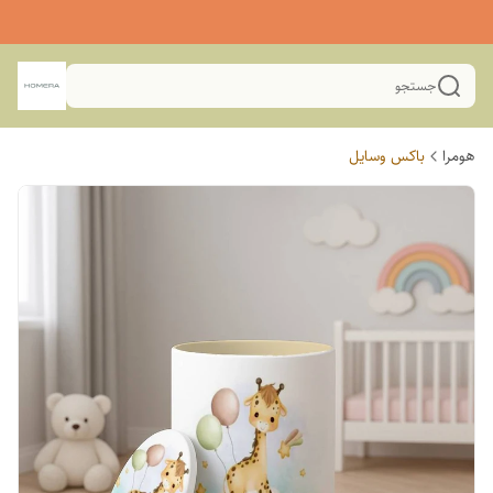
جستجو
هومرا
باکس وسایل