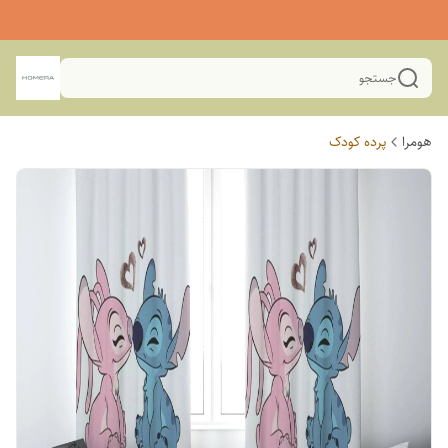
جستجو
هومرا
پرده کودک