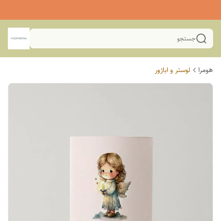
جستجو
هومرا
لوستر و اباژور