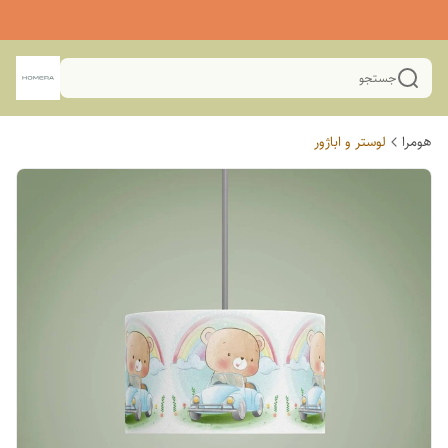
جستجو
هومرا
لوستر و اباژور