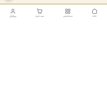
خانه
دسته‌بندی
سبد خرید
پروفایل
دسترسی سریع
تماس با ما
سیاست حریم خصوصی
درباره ما
کانال طرح های غیر ژورنال و ژورنال بله
https://ble.ir/join/AY5dWpXYT2
شماره پشتیانی بله09011873806