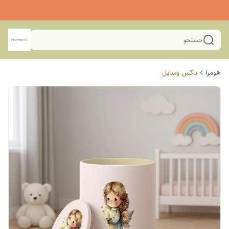
جستجو
هومرا
باکس وسایل