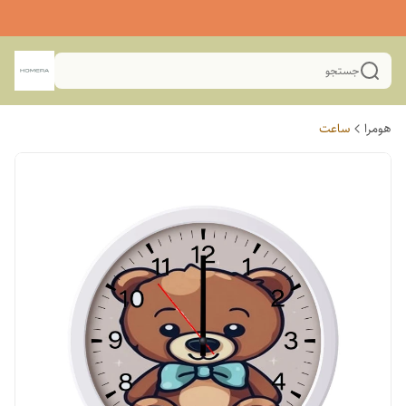
جستجو
هومرا
ساعت