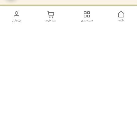
خانه
دسته‌بندی
سبد خرید
پروفایل
دسترسی سریع
تماس با ما
سیاست حریم خصوصی
درباره ما
کانال طرح های غیر ژورنال و ژورنال بله
https://ble.ir/join/AY5dWpXYT2
شماره پشتیانی بله09011873806