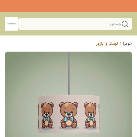
جستجو
هومرا
لوستر و اباژور