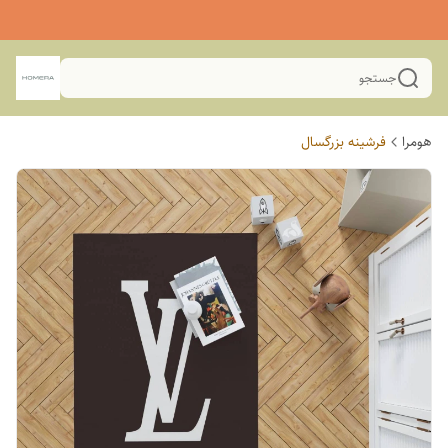
جستجو
هومرا
فرشینه بزرگسال