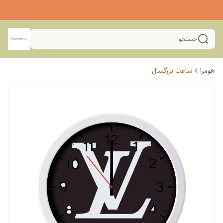
جستجو
هومرا
ساعت بزرگسال