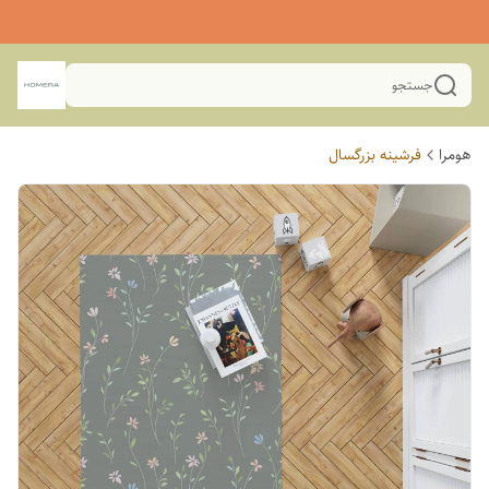
جستجو
هومرا
فرشینه بزرگسال