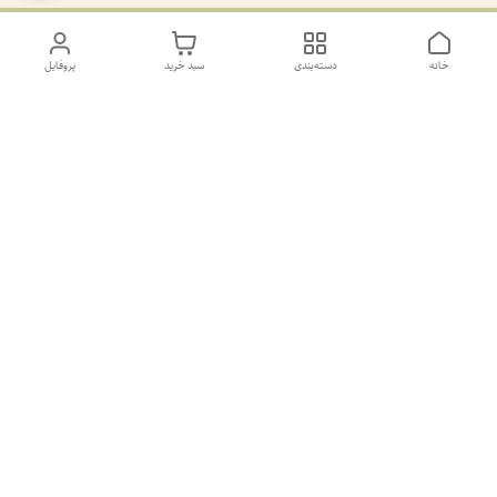
خانه
دسته‌بندی
سبد خرید
پروفایل
دسترسی سریع
تماس با ما
سیاست حریم خصوصی
درباره ما
کانال طرح های غیر ژورنال و ژورنال بله
https://ble.ir/join/AY5dWpXYT2
شماره پشتیانی بله09011873806
شماره فروشگاه 02155877492