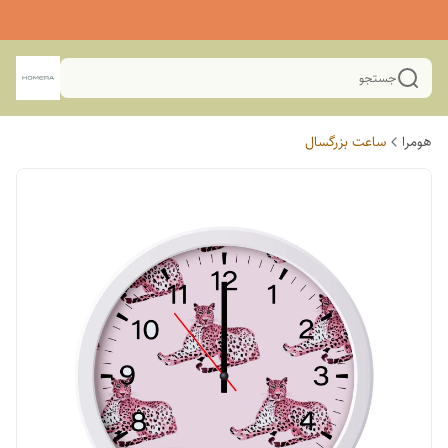
جستجو
هومرا
ساعت بزرگسال