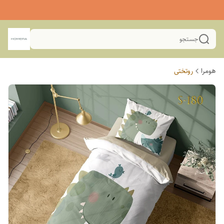
جستجو
هومرا
روتختی