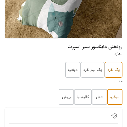
روتختی دایناسور سبز اسپرت
اندازه
یک نفره
یک نیم نفره
دونفره
جنس
میکرو
شنل
کالیفرنیا
پورش
0