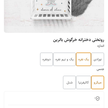
روتختی دخترانه خرگوش بالرین
اندازه
نوزادی
یک نفره
یک و نیم نفره
دونفره
جنس
میکرو
کالیفرنیا
شنل
0