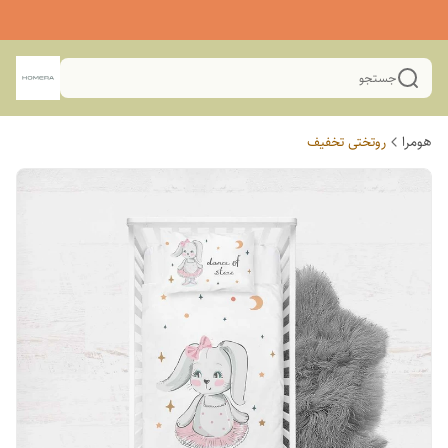
جستجو
هومرا
روتختی تخفیف